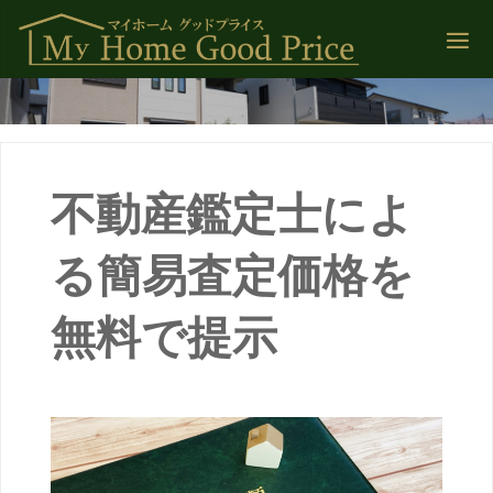
コ
ン
テ
ン
ツ
へ
ス
キ
ッ
不動産鑑定士によ
プ
る簡易査定価格を
無料で提示