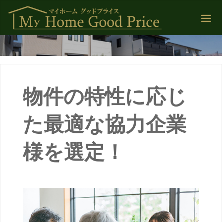
コ
ン
テ
ン
ツ
へ
ス
キ
ッ
物件の特性に応じ
プ
た最適な協力企業
様を選定！